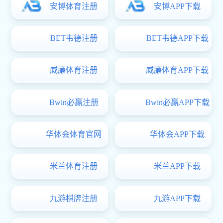
详情结构优化
看球聊球查数据，一个平台全搞定
办公设备安全基线检查。
关注列表、粉丝列表。
零信任架构
世界杯竞猜在哪里买完成 A 轮融资，加速产品研发。